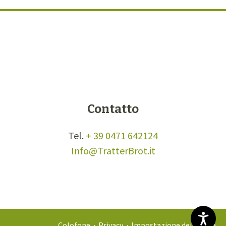
Contatto
Tel.
+ 39 0471 642124
Info
@
TratterBrot.it
Colofone
Privacy
Impostazione dei cookie