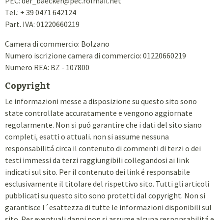
PEC: der_baecker
@
pec.rolmail.net
Tel.: + 39 0471 642124
Part. IVA: 01220660219
Camera di commercio: Bolzano
Numero iscrizione camera di commercio: 01220660219
Numero REA: BZ - 107800
Copyright
Le informazioni messe a disposizione su questo sito sono
state controllate accuratamente e vengono aggiornate
regolarmente. Non si puó garantire che i dati del sito siano
completi, esatti o attuali. non si assume nessuna
responsabilitá circa il contenuto di commenti di terzi o dei
testi immessi da terzi raggiungibili collegandosi ai link
indicati sul sito. Per il contenuto dei link é responsabile
esclusivamente il titolare del rispettivo sito. Tutti gli articoli
pubblicati su questo sito sono protetti dal copyright. Non si
garantisce l´esattezza di tutte le informazioni disponibili sul
sito. Per eventuali danni non si assume alcuna responsabilitá e